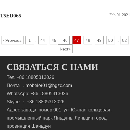
T5ED065
Feb 01 2021
<
Previous
1
44
45
46
47
48
49
50
82
...
...
Next
>
СВЯЗАТЬСЯ С НАМИ
Тел. +86 18805313026
Почта ：
mobeier01@hgzc.com
WhatsApp: +86 18805313026
Skype ： +86 18805313026
Адрес завода: номер 001, ул. Южная кольцевая,
промышленный парк Яньдянь, Линьцин город,
провинция Шаньдун