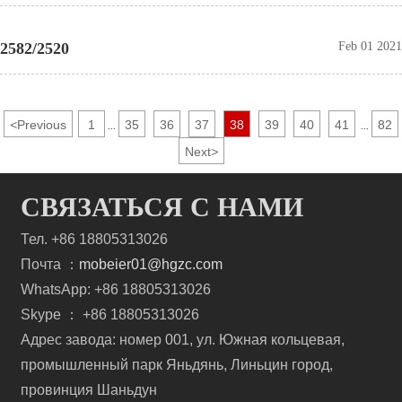
2582/2520
Feb 01 2021
<
Previous
1
35
36
37
38
39
40
41
82
...
...
Next
>
СВЯЗАТЬСЯ С НАМИ
Тел. +86 18805313026
Почта ：
mobeier01@hgzc.com
WhatsApp: +86 18805313026
Skype ： +86 18805313026
Адрес завода: номер 001, ул. Южная кольцевая,
промышленный парк Яньдянь, Линьцин город,
провинция Шаньдун