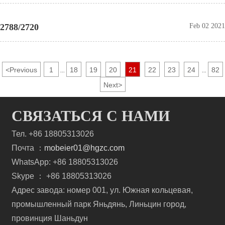
2788/2720
Feb 02 2021
<
Previous
1
18
19
20
21
22
23
24
82
...
...
Next
>
СВЯЗАТЬСЯ С НАМИ
Тел. +86 18805313026
Почта ：
mobeier01@hgzc.com
WhatsApp: +86 18805313026
Skype ： +86 18805313026
Адрес завода: номер 001, ул. Южная кольцевая,
промышленный парк Яньдянь, Линьцин город,
провинция Шаньдун