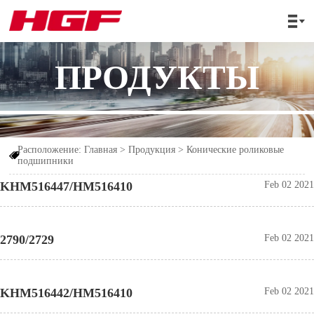

ПРОДУКТЫ
Расположение:
Главная
>
Продукция
>
Конические роликовые

подшипники
KHM516447/HM516410
Feb 02 2021
2790/2729
Feb 02 2021
KHM516442/HM516410
Feb 02 2021