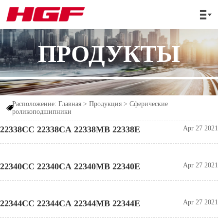

ПРОДУКТЫ
Расположение:
Главная
>
Продукция
>
Сферические

роликоподшипники
22338CC 22338CA 22338MB 22338E
Apr 27 2021
22340CC 22340CA 22340MB 22340E
Apr 27 2021
22344CC 22344CA 22344MB 22344E
Apr 27 2021