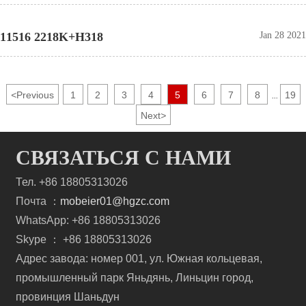
11516 2218K+H318
Jan 28 2021
<
Previous
1
2
3
4
5
6
7
8
19
...
Next
>
СВЯЗАТЬСЯ С НАМИ
Тел. +86 18805313026
Почта ：
mobeier01@hgzc.com
WhatsApp: +86 18805313026
Skype ： +86 18805313026
Адрес завода: номер 001, ул. Южная кольцевая,
промышленный парк Яньдянь, Линьцин город,
провинция Шаньдун