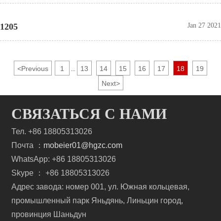
1205
Jan 27 2021
<
Previous
1
13
14
15
16
17
18
19
...
Next
>
СВЯЗАТЬСЯ С НАМИ
Тел. +86 18805313026
Почта ：
mobeier01@hgzc.com
WhatsApp: +86 18805313026
Skype ： +86 18805313026
Адрес завода: номер 001, ул. Южная кольцевая,
промышленный парк Яньдянь, Линьцин город,
провинция Шаньдун