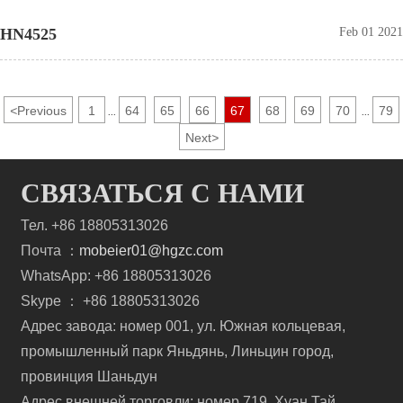
HN4525
Feb 01 2021
<
Previous
1
64
65
66
67
68
69
70
79
...
...
Next
>
СВЯЗАТЬСЯ С НАМИ
Тел. +86 18805313026
Почта ：
mobeier01@hgzc.com
WhatsApp: +86 18805313026
Skype ： +86 18805313026
Адрес завода: номер 001, ул. Южная кольцевая,
промышленный парк Яньдянь, Линьцин город,
провинция Шаньдун
Адрес внешней торговли: номер 719, Хуан Тай