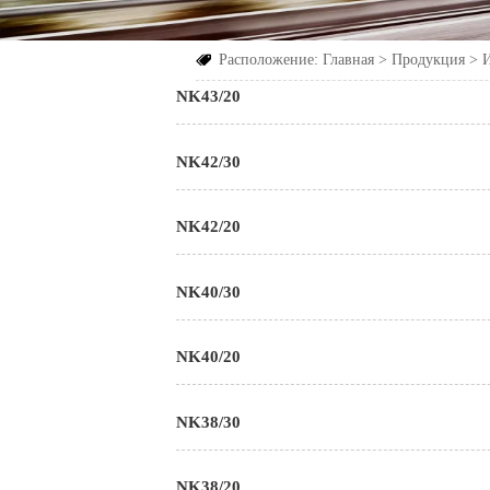
Расположение:
Главная
>
Продукция
>

NK43/20
NK42/30
NK42/20
NK40/30
NK40/20
NK38/30
NK38/20