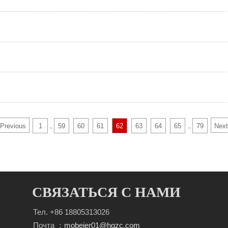
Previous
1
59
60
61
62
63
64
65
79
Next
...
...
СВЯЗАТЬСЯ С НАМИ
Тел. +86 18805313026
Почта ：
mobeier01@hgzc.com