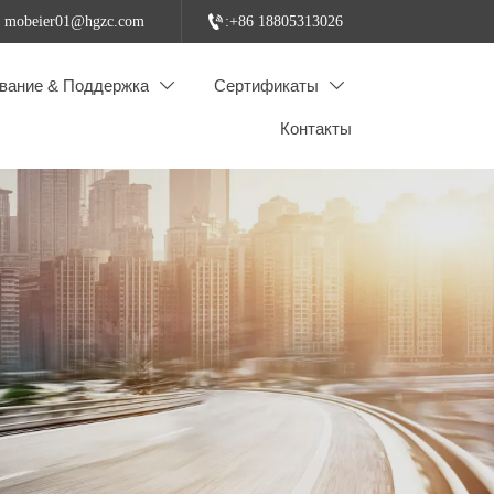

: mobeier01@hgzc.com
:+86 18805313026
вание & Поддержка
Сертификаты


Контакты