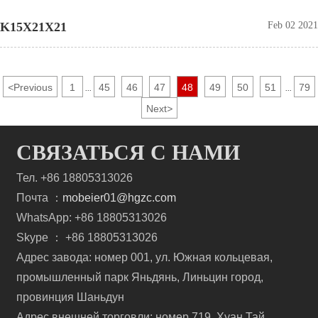
K15X21X21
Feb 02 2021
<
Previous
1
45
46
47
48
49
50
51
79
...
...
Next
>
СВЯЗАТЬСЯ С НАМИ
Тел. +86 18805313026
Почта ：
mobeier01@hgzc.com
WhatsApp: +86 18805313026
Skype ： +86 18805313026
Адрес завода: номер 001, ул. Южная кольцевая,
промышленный парк Яньдянь, Линьцин город,
провинция Шаньдун
Адрес внешней торговли: номер 719, Хуан Тай