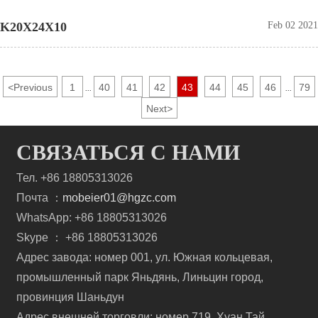
K20X24X10
Feb 02 2021
<
Previous
1
40
41
42
43
44
45
46
79
...
...
Next
>
СВЯЗАТЬСЯ С НАМИ
Тел. +86 18805313026
Почта ：
mobeier01@hgzc.com
WhatsApp: +86 18805313026
Skype ： +86 18805313026
Адрес завода: номер 001, ул. Южная кольцевая,
промышленный парк Яньдянь, Линьцин город,
провинция Шаньдун
Адрес внешней торговли: номер 719, Хуан Тай