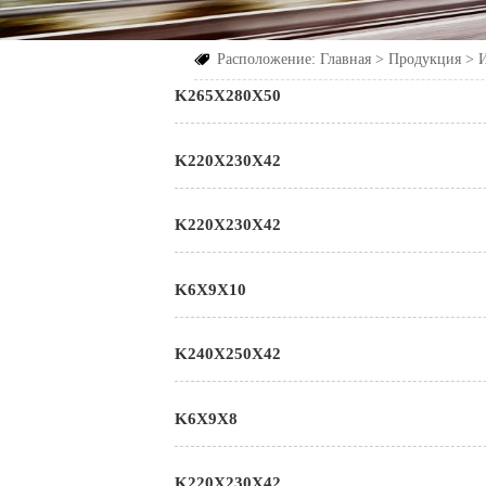
Расположение:
Главная
>
Продукция
>

K265X280X50
K220X230X42
K220X230X42
K6X9X10
K240X250X42
K6X9X8
K220X230X42