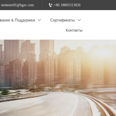

: mobeier01@hgzc.com
:+86 18805313026
вание & Поддержка
Сертификаты


Контакты