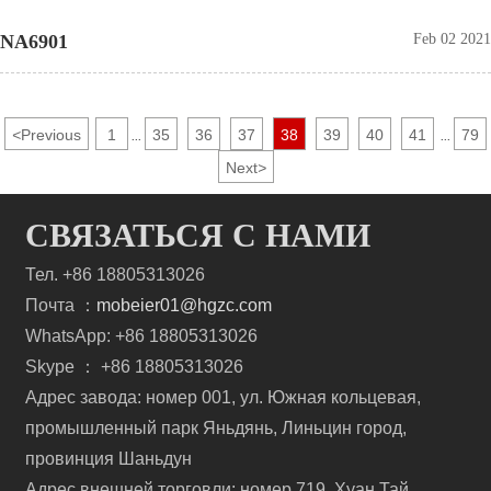
NA6901
Feb 02 2021
<
Previous
1
35
36
37
38
39
40
41
79
...
...
Next
>
СВЯЗАТЬСЯ С НАМИ
Тел. +86 18805313026
Почта ：
mobeier01@hgzc.com
WhatsApp: +86 18805313026
Skype ： +86 18805313026
Адрес завода: номер 001, ул. Южная кольцевая,
промышленный парк Яньдянь, Линьцин город,
провинция Шаньдун
Адрес внешней торговли: номер 719, Хуан Тай