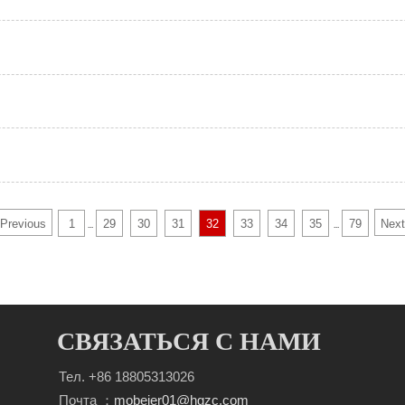
Previous
1
29
30
31
32
33
34
35
79
Next
...
...
СВЯЗАТЬСЯ С НАМИ
Тел. +86 18805313026
Почта ：
mobeier01@hgzc.com