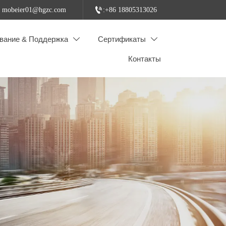

: mobeier01@hgzc.com
:+86 18805313026
вание & Поддержка
Сертификаты


Контакты