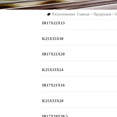
Расположение:
Главная
>
Продукция
>

IR17X22X13
K25X35X30
IR17X21X20
K25X33X24
IR17X21X16
K25X33X20
IR17X20X30.5