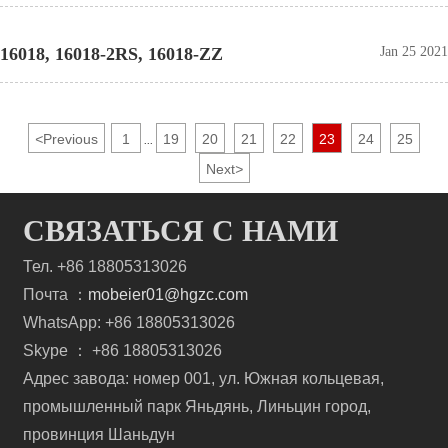
16018, 16018-2RS, 16018-ZZ
Jan 25 2021
<
Previous
1
19
20
21
22
23
24
25
...
Next
>
СВЯЗАТЬСЯ С НАМИ
Тел. +86 18805313026
Почта ：
mobeier01@hgzc.com
WhatsApp: +86 18805313026
Skype ： +86 18805313026
Адрес завода: номер 001, ул. Южная кольцевая,
промышленный парк Яньдянь, Линьцин город,
провинция Шаньдун