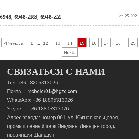
6948, 6948-2RS, 6948-ZZ
Jan 25 2021
<
Previous
1
12
13
14
15
16
17
18
25
...
...
Next
>
СВЯЗАТЬСЯ С НАМИ
Тел. +86 18805313026
Почта ：
mobeier01@hgzc.com
WhatsApp: +86 18805313026
Skype ： +86 18805313026
Адрес завода: номер 001, ул. Южная кольцевая,
промышленный парк Яньдянь, Линьцин город,
провинция Шаньдун