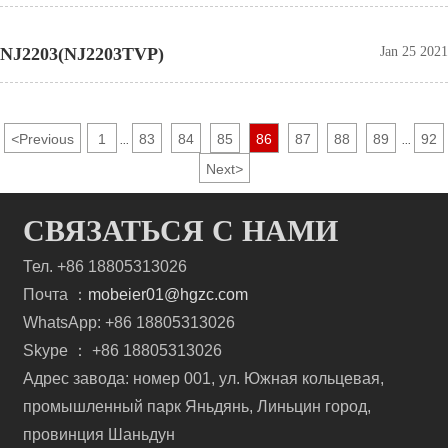
NJ2203(NJ2203TVP)
Jan 25 2021
<
Previous
1
83
84
85
86
87
88
89
92
...
...
Next
>
СВЯЗАТЬСЯ С НАМИ
Тел. +86 18805313026
Почта ：
mobeier01@hgzc.com
WhatsApp: +86 18805313026
Skype ： +86 18805313026
Адрес завода: номер 001, ул. Южная кольцевая,
промышленный парк Яньдянь, Линьцин город,
провинция Шаньдун