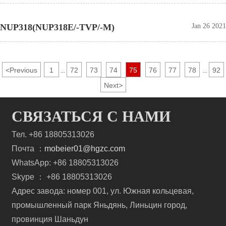
NUP318(NUP318E/-TVP/-M)
Jan 26 2021
<
Previous
1
72
73
74
75
76
77
78
92
...
...
Next
>
СВЯЗАТЬСЯ С НАМИ
Тел. +86 18805313026
Почта ：
mobeier01@hgzc.com
WhatsApp: +86 18805313026
Skype ： +86 18805313026
Адрес завода: номер 001, ул. Южная кольцевая,
промышленный парк Яньдянь, Линьцин город,
провинция Шаньдун