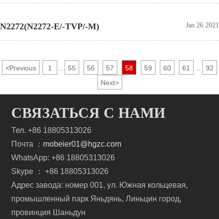
N2272(N2272-E/-TVP/-M)
Jan 26 2021
<
Previous
1
55
56
57
58
59
60
61
92
...
...
Next
>
СВЯЗАТЬСЯ С НАМИ
Тел. +86 18805313026
Почта ：
mobeier01@hgzc.com
WhatsApp: +86 18805313026
Skype ： +86 18805313026
Адрес завода: номер 001, ул. Южная кольцевая,
промышленный парк Яньдянь, Линьцин город,
провинция Шаньдун