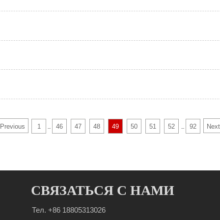
Previous
1
46
47
48
49
50
51
52
92
Next
...
...
СВЯЗАТЬСЯ С НАМИ
Тел. +86 18805313026