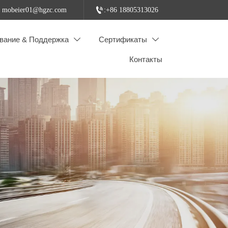

: mobeier01@hgzc.com
:+86 18805313026
вание & Поддержка
Сертификаты


Контакты