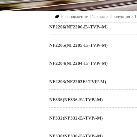
Расположение:
Главная
>
Продукция
>

NF2206(NF2206-E/-TVP/-M)
NF2205(NF2205-E/-TVP/-M)
NF2204(NF2204-E/-TVP/-M)
NF2203(NF2203E/-TVP/-M)
NF336(NF336-E/-TVP/-M)
NF332(NF332-E/-TVP/-M)
NF330(NF330-E/-TVP/-M)