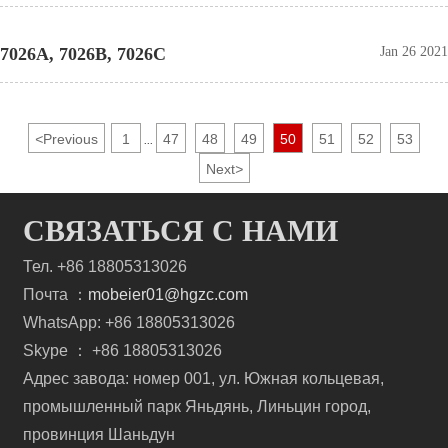
7026A, 7026B, 7026C
Jan 26 2021
<
Previous
1
47
48
49
50
51
52
53
...
Next
>
СВЯЗАТЬСЯ С НАМИ
Тел. +86 18805313026
Почта ：
mobeier01@hgzc.com
WhatsApp: +86 18805313026
Skype ： +86 18805313026
Адрес завода: номер 001, ул. Южная кольцевая,
промышленный парк Яньдянь, Линьцин город,
провинция Шаньдун