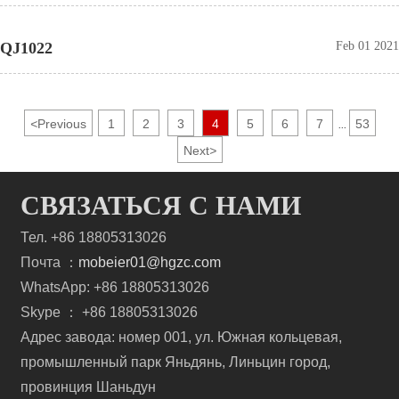
QJ1022
Feb 01 2021
<
Previous
1
2
3
4
5
6
7
53
...
Next
>
СВЯЗАТЬСЯ С НАМИ
Тел. +86 18805313026
Почта ：
mobeier01@hgzc.com
WhatsApp: +86 18805313026
Skype ： +86 18805313026
Адрес завода: номер 001, ул. Южная кольцевая,
промышленный парк Яньдянь, Линьцин город,
провинция Шаньдун