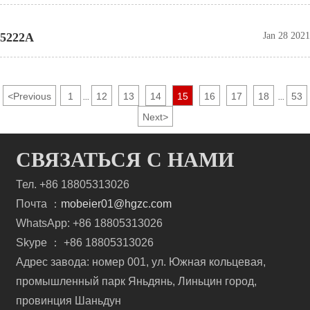
5222A
Jan 28 2021
<
Previous
1
12
13
14
15
16
17
18
53
...
...
Next
>
СВЯЗАТЬСЯ С НАМИ
Тел. +86 18805313026
Почта ：
mobeier01@hgzc.com
WhatsApp: +86 18805313026
Skype ： +86 18805313026
Адрес завода: номер 001, ул. Южная кольцевая,
промышленный парк Яньдянь, Линьцин город,
провинция Шаньдун